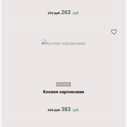
263
руб.
292 руб.
shopping_cart
navigate_next
МАГАЗИН
Космея карликовая
383
руб.
420 руб.