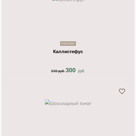
shopping_cart
navigate_next
МАГАЗИН
Каллистефус
300
руб.
330 руб.
shopping_cart