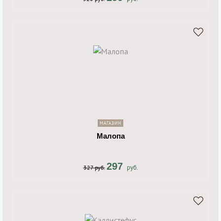
shopping_cart
navigate_next
МАГАЗИН
Малопа
297
руб.
327 руб.