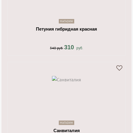
navigate_next
МАГАЗИН
Петуния гибридная красная
310
руб.
340 руб.
shopping_cart
navigate_next
МАГАЗИН
Санвиталия