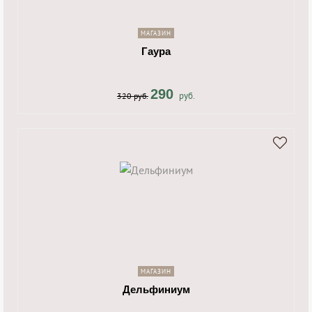
navigate_next
МАГАЗИН
Гаура
290
руб.
320 руб.
shopping_cart
navigate_next
МАГАЗИН
Дельфиниум