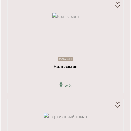
shopping_cart
navigate_next
МАГАЗИН
Бальзамин
0
руб.