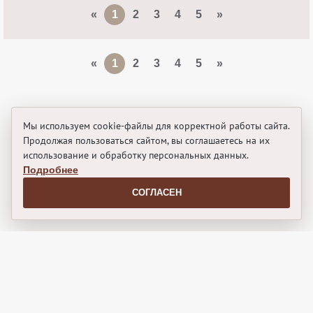
«
1
2
3
4
5
»
«
1
2
3
4
5
»
Мы используем cookie-файлы для корректной работы сайта.
Продолжая пользоваться сайтом, вы соглашаетесь на их
использование и обработку персональных данных.
Подробнее
СОГЛАСЕН
© 2026 «"Магия Семян" - Семена, которые всходят»
Разработано в
Stavrida
ИП Шарапов Сергей Александрович