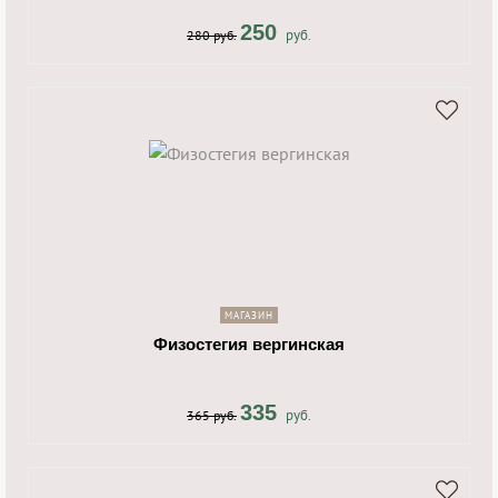
250
руб.
280 руб.
shopping_cart
navigate_next
МАГАЗИН
Физостегия вергинская
335
руб.
365 руб.