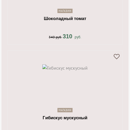
navigate_next
МАГАЗИН
Шоколадный томат
310
руб.
340 руб.
shopping_cart
navigate_next
МАГАЗИН
Гибискус мускусный