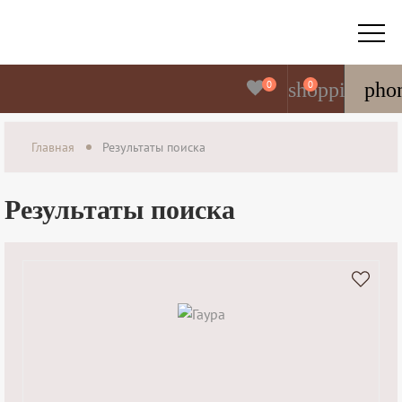
shopping_ba
0
0
pho
Главная
Результаты поиска
Результаты поиска
shopping_cart