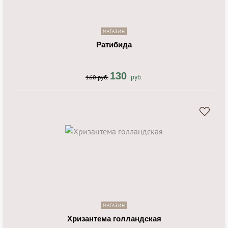
navigate_next
МАГАЗИН
Ратибида
130
руб.
160 руб.
shopping_cart
navigate_next
МАГАЗИН
Хризантема голландская