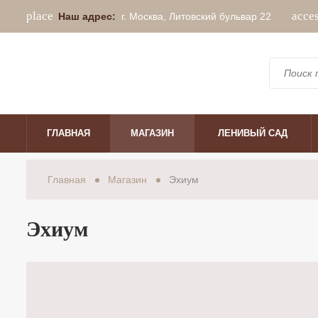
place
acce
Наш адрес:
г. Москва, Литовский бульвар 22
ГЛАВНАЯ
МАГАЗИН
ЛЕНИВЫЙ САД
Главная
Магазин
Эхиум
Эхиум