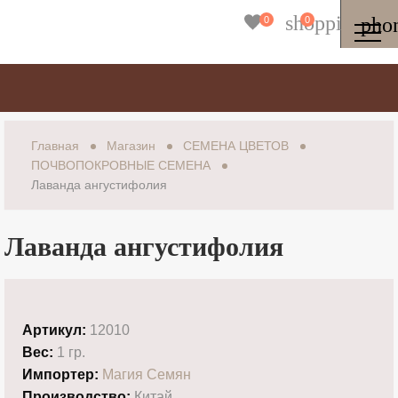
shopping_ba
pho
0
0
Главная
Магазин
СЕМЕНА ЦВЕТОВ
ПОЧВОПОКРОВНЫЕ СЕМЕНА
Лаванда ангустифолия
Лаванда ангустифолия
Артикул:
12010
Вес:
1 гр.
Импортер:
Магия Семян
Производство:
Китай