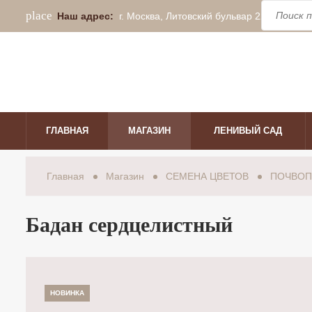
place
acce
Наш адрес:
г. Москва, Литовский бульвар 22
ГЛАВНАЯ
МАГАЗИН
ЛЕНИВЫЙ САД
Главная
Магазин
СЕМЕНА ЦВЕТОВ
ПОЧВОП
Бадан сердцелистный
НОВИНКА