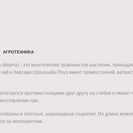
АГРОТЕХНИКА
 didyma) - это многолетнее травянистое растение, принад
чай и бергамот.
Шоишайн Роуз имеет прямостоячий, ветвист
олагаются противостоящими друг другу на стебле и имеют г
иготовлении чая.
собраны в плотные, шаровидные соцветия. Их длина может 
ся за околоцветник