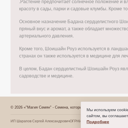
.
Растение предпочитает солнечное положение и вл
красоту в сады, парки и садовые клумбы. Кроме т
Основное назначение Бадана сердцелистного Шоиш
пряный вкус и аромат, а также обладает множест
артериального давления.
Кроме того, Шоишайн Роуз используется в ландша
странах он также используется в медицине для ле
В целом, Бадан сердцелистный Шоишайн Роуз явля
садоводстве и медицине.
© 2026 «"Магия Семян" - Семена, которые всходят»
Мы используем cooki
сайтом, вы соглашает
ИП Шарапов Сергей Александрович
ОГРНИП 31877460036951
ИНН 771
Подробнее