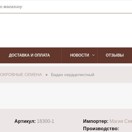
ss_time
phone
Время работы:
с 10:00 до 19:00
Телефон:
+
ДОСТАВКА И ОПЛАТА
НОВОСТИ
ОТЗЫВЫ
ОКРОВНЫЕ СЕМЕНА
Бадан сердцелистный
Артикул:
18300-1
Импортер:
Магия Се
Производство: