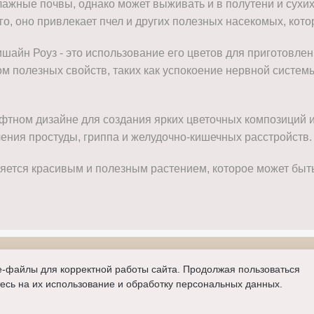
ажные почвы, однако может выживать и в полутени и сухих
ого, оно привлекает пчел и других полезных насекомых, ко
айн Роуз - это использование его цветов для приготовлен
вом полезных свойств, таких как успокоение нервной систе
фтном дизайне для создания ярких цветочных композиций 
чения простуды, гриппа и желудочно-кишечных расстройств.
ется красивым и полезным растением, которое может быть и
e-файлы для корректной работы сайта. Продолжая пользоваться
есь на их использование и обработку персональных данных.
976827328
Политика конфиденциальности